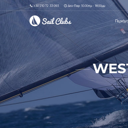
+30 210 72 33 093
Δευ-Παρ: 10.00πμ - 18.00μμ
Περιήγ
WEST