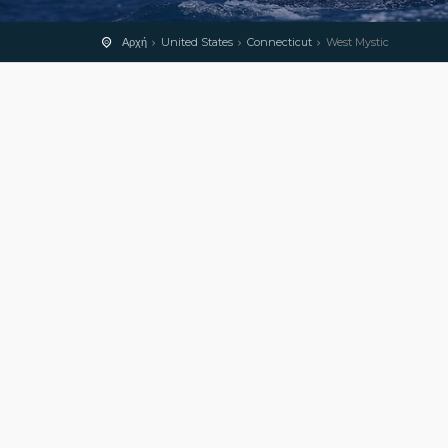
Αρχή
United States
Connecticut
West Mystic