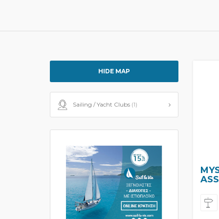
HIDE MAP
Sailing / Yacht Clubs
(1)
MYS
ASS