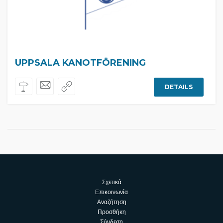
UPPSALA KANOTFÖRENING
DETAILS
Σχετικά
Επικοινωνία
Αναζήτηση
Προσθήκη
Σύνδεση