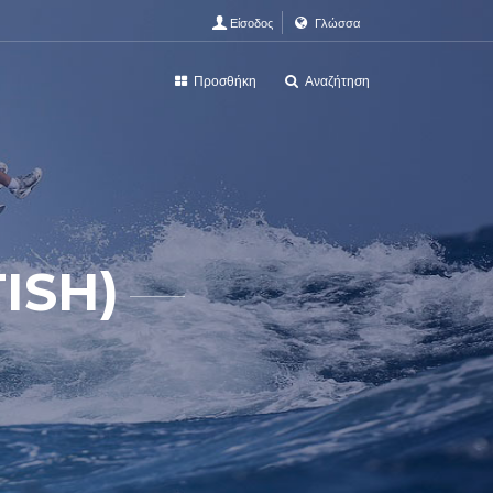
Είσοδος
Γλώσσα
Προσθήκη
Αναζήτηση
ISH)