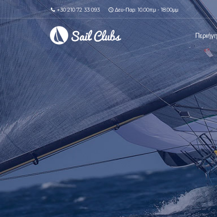
+30 210 72 33 093
Δευ-Παρ: 10.00πμ - 18.00μμ
Περιήγ