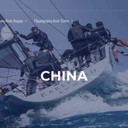
ηση Ανά Χώρα
Περιήγηση Ανά Τύπο
CHINA