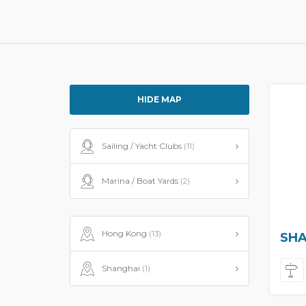
HIDE MAP
Sailing / Yacht Clubs
(11)
Marina / Boat Yards
(2)
Hong Kong
(13)
SHA
Shanghai
(1)