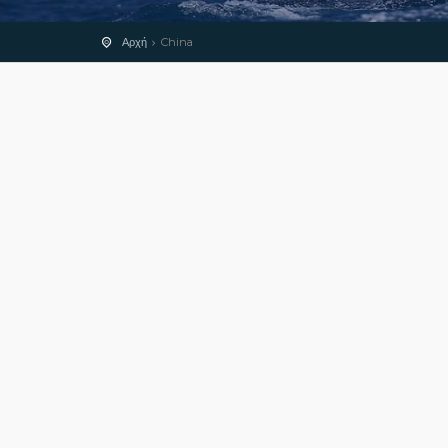
Αρχή
China