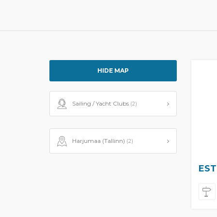
HIDE MAP
Sailing / Yacht Clubs
(2)
Harjumaa (Tallinn)
(2)
EST