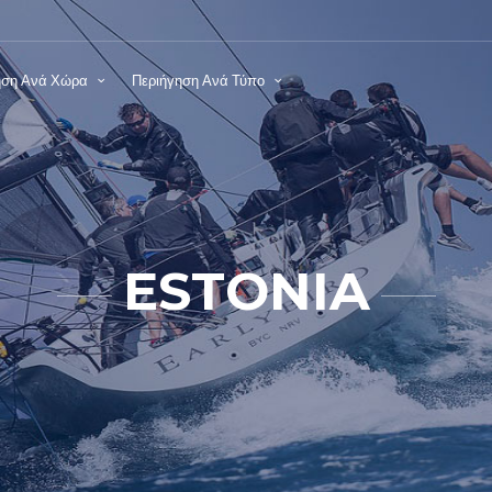
ηση Ανά Χώρα
Περιήγηση Ανά Τύπο
ESTONIA