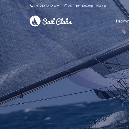
+30 210 72 33 093
Δευ-Παρ: 10.00πμ - 18.00μμ
Περιήγ