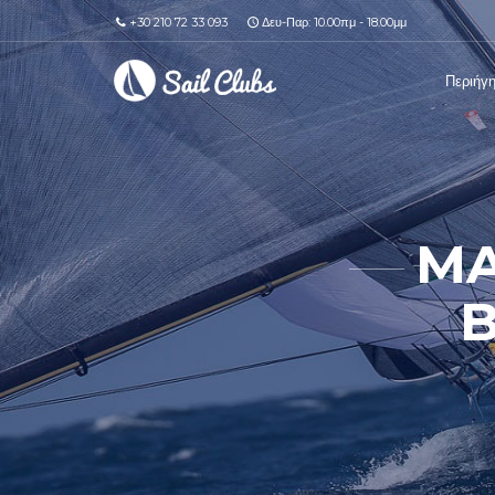
+30 210 72 33 093
Δευ-Παρ: 10.00πμ - 18.00μμ
Περιήγ
MA
B