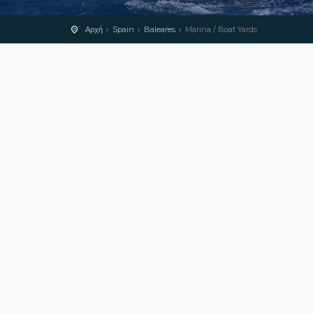
Αρχή
Spain
Baleares
Marina / Boat Yards