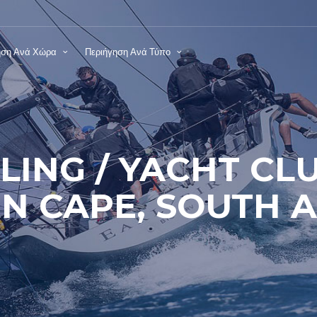
ηση Ανά Χώρα
Περιήγηση Ανά Τύπο
ILING / YACHT CL
N CAPE, SOUTH A