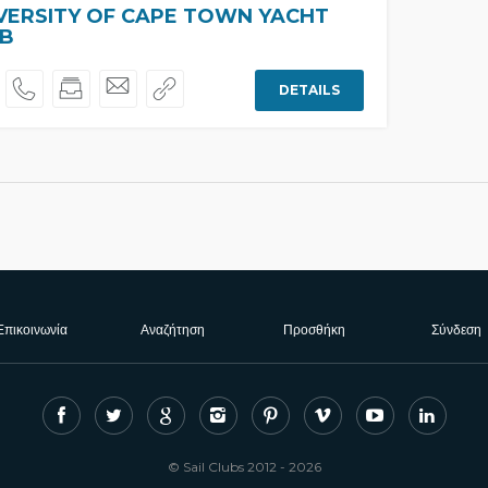
VERSITY OF CAPE TOWN YACHT
B
DETAILS
Επικοινωνία
Αναζήτηση
Προσθήκη
Σύνδεση
© Sail Clubs 2012 - 2026