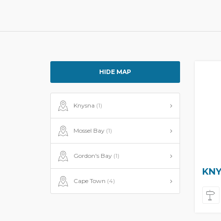
HIDE MAP
Knysna
(1)
Mossel Bay
(1)
Gordon's Bay
(1)
KNY
Cape Town
(4)