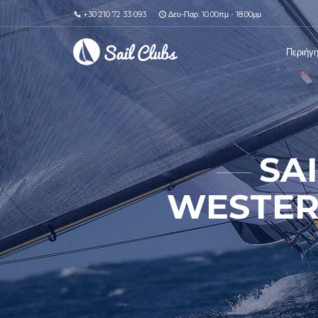
+30 210 72 33 093
Δευ-Παρ: 10.00πμ - 18.00μμ
Περιήγ
SA
WESTER