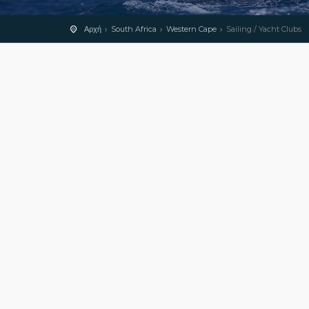
Αρχή
South Africa
Western Cape
Sailing / Yacht Clubs