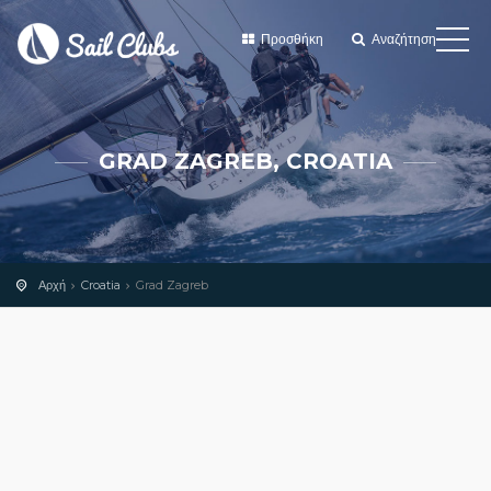
Προσθήκη
Αναζήτηση
GRAD ZAGREB, CROATIA
Αρχή
Croatia
Grad Zagreb