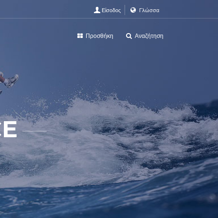
Είσοδος
Γλώσσα
Προσθήκη
Αναζήτηση
CE