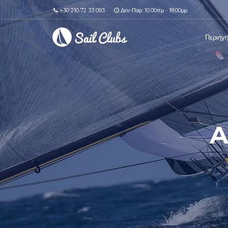
+30 210 72 33 093
Δευ-Παρ: 10.00πμ - 18.00μμ
Περιήγ
A