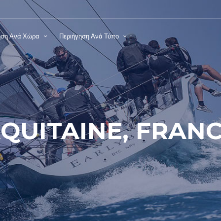
ηση Ανά Χώρα
Περιήγηση Ανά Τύπο
QUITAINE, FRAN