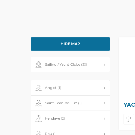
HIDE MAP
Sailing / Yacht Clubs
(30)
Anglet
(1)
Saint-Jean-de-Luz
(1)
YAC
Hendaye
(2)
Pau
(1)