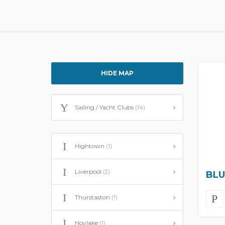
HIDE MAP
Sailing / Yacht Clubs
(14)
Hightown
(1)
Liverpool
(2)
BLU
Thurstaston
(1)
Hoylake
(1)