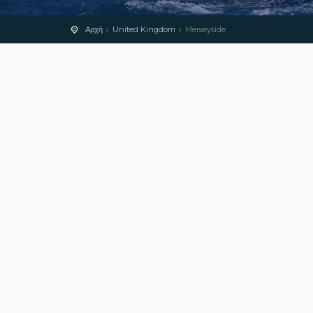
Αρχή
United Kingdom
Merseyside