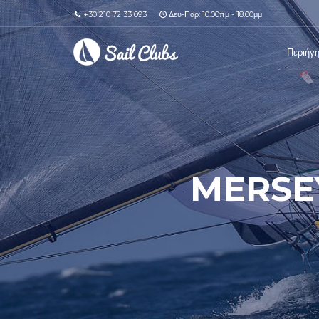
+30 210 72 33 093
Δευ-Παρ: 10.00πμ - 18.00μμ
Περιήγ
MERSE