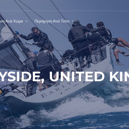
ηση Ανά Χώρα
Περιήγηση Ανά Τύπο
YSIDE, UNITED K