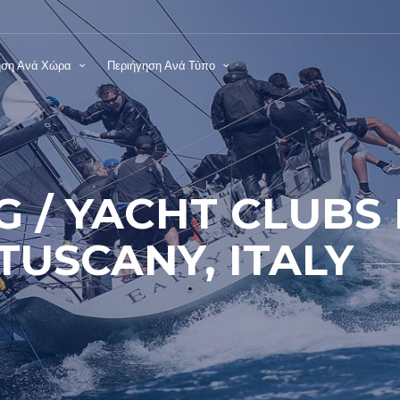
ηση Ανά Χώρα
Περιήγηση Ανά Τύπο
G / YACHT CLUBS I
TUSCANY, ITALY