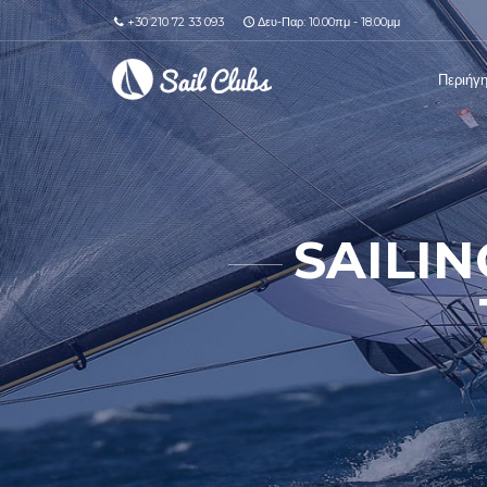
+30 210 72 33 093
Δευ-Παρ: 10.00πμ - 18.00μμ
Περιήγ
SAILIN