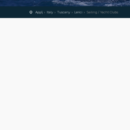
Αρχή
Italy
Tuscany
Lerici
Sailing / Yacht Clubs