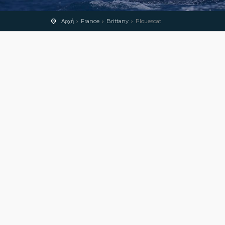
Αρχή
France
Brittany
Plouescat