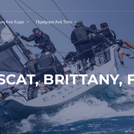
ηση Ανά Χώρα
Περιήγηση Ανά Τύπο
CAT, BRITTANY,