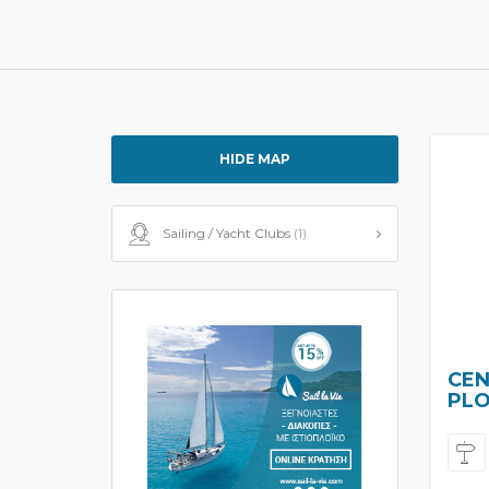
HIDE MAP
Sailing / Yacht Clubs
(1)
CEN
PL