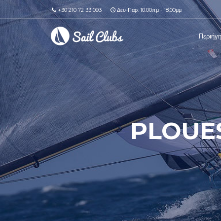
+30 210 72 33 093
Δευ-Παρ: 10.00πμ - 18.00μμ
Περιήγ
PLOUES