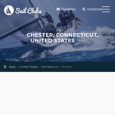
Προσθήκη
Αναζήτηση
CHESTER, CONNECTICUT,
UNITED STATES
Αρχή
United States
Connecticut
Chester