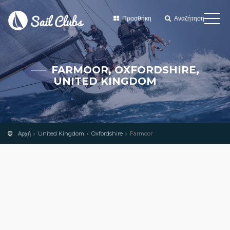
Προσθήκη
Αναζήτηση
FARMOOR, OXFORDSHIRE,
UNITED KINGDOM
Αρχή
United Kingdom
Oxfordshire
Farmoor