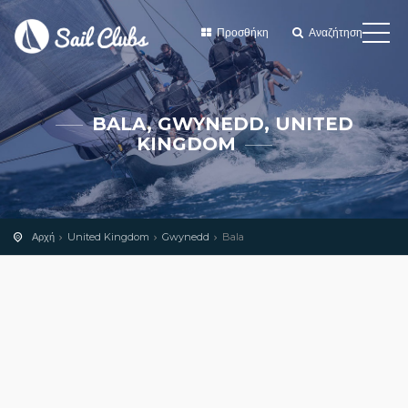
Προσθήκη
Αναζήτηση
BALA, GWYNEDD, UNITED
KINGDOM
Αρχή
United Kingdom
Gwynedd
Bala