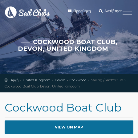
Προσθήκη
Αναζήτηση
COCKWOOD BOAT CLUB,
DEVON, UNITED KINGDOM
Αρχή
United Kingdom
Devon
Cockwood
Sailing / Yacht Club
Cockwood Boat Club, Devon, United Kingdom
Cockwood Boat Club
VIEW ON MAP