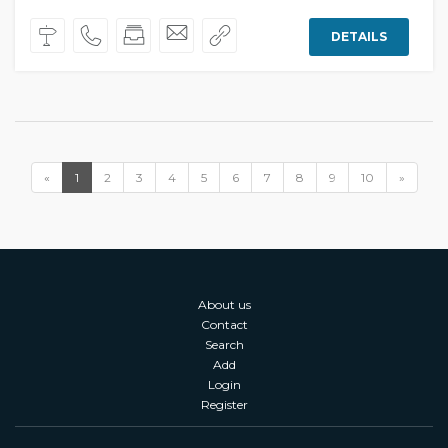
DETAILS
«
1
2
3
4
5
6
7
8
9
10
»
About us
Contact
Search
Add
Login
Register