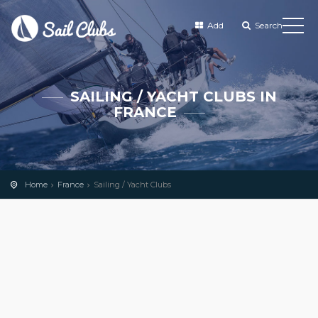
Add
Search
SAILING / YACHT CLUBS IN
FRANCE
Home
France
Sailing / Yacht Clubs